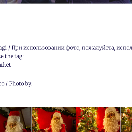
n tagi / При использовании фото, пожалуйста, испо
e the tag:
rket
то / Photo by: