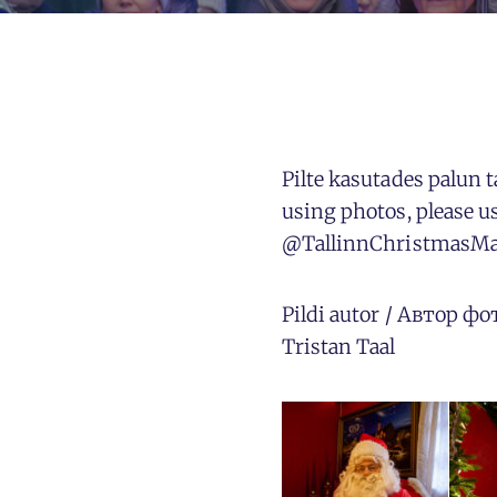
Pilte kasutades palu
using photos, please us
@TallinnChristmasMa
Pildi autor / Автор фо
Tristan Taal